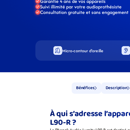
Garantie 4 ans de vos appareils
Suivi illimité par votre audioprothésiste
Consultation gratuite et sans engagement
Micro-contour d’oreille
Bénéfices
Description
À qui s’adresse l’appa
L90-R ?
Le Phonak Audéo Lumity L90-R est destiné aux