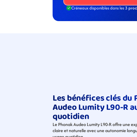
Créneaux disponibles dans les 
3 proc
Les bénéfices clés du 
Audeo Lumity L90-R au
quotidien
Le Phonak Audeo Lumity L90-R offre une exp
claire et naturelle avec une autonomie long
usage quotidien.