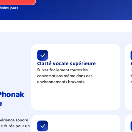
hains jours
Clarté vocale supérieure
Suivez facilement toutes les 
conversations même dans des 
environnements bruyants.
Phonak 
 
érience sonore 
ue durée pour un 