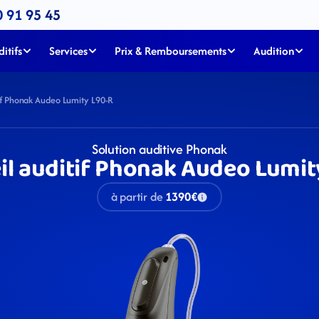
0 91 95 45
itifs
Services
Prix & Remboursements
Audition
tif Phonak Audeo Lumity L90-R
Solution auditive Phonak
il auditif Phonak Audeo Lumit
à partir de
1390€