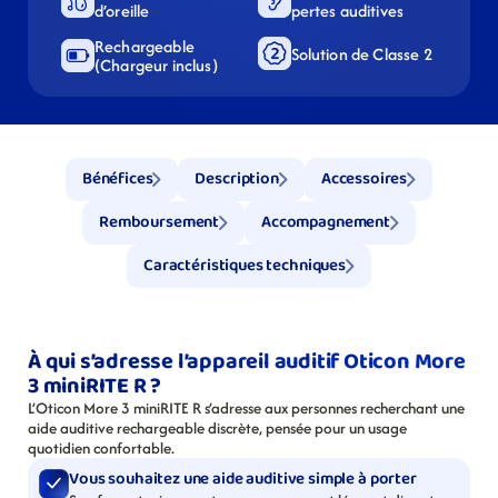
d’oreille
pertes auditives
Rechargeable 
Solution de Classe 2
(Chargeur inclus)
Bénéfices
Description
Accessoires
Remboursement
Accompagnement
Caractéristiques techniques
À qui s’adresse l’appareil auditif Oticon More 
3 miniRITE R ?
L’Oticon More 3 miniRITE R s’adresse aux personnes recherchant une 
aide auditive rechargeable discrète, pensée pour un usage 
quotidien confortable.
Vous souhaitez une aide auditive simple à porter