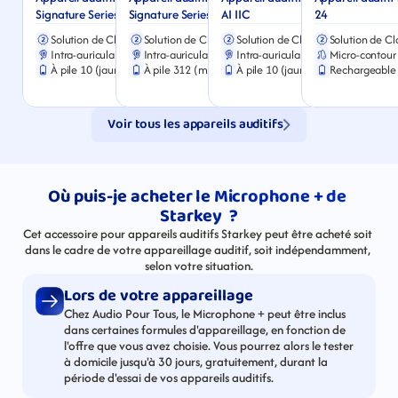
Signature Series CIC-10
Signature Series CIC-312
AI IIC
24
Solution de Classe 2
Solution de Classe 2
Solution de Classe 2
Solution de Cl
Intra-auriculaire
Intra-auriculaire
Intra-auriculaire
Micro-contour 
À pile 10 (jaune)
À pile 312 (marron)
À pile 10 (jaune)
Rechargeable 
Voir tous les appareils auditifs
Où puis-je acheter le Microphone + de 
Starkey  ?
Cet accessoire pour appareils auditifs Starkey peut être acheté soit 
dans le cadre de votre appareillage auditif, soit indépendamment, 
selon votre situation.
Lors de votre appareillage
Chez Audio Pour Tous, le Microphone + peut être inclus 
dans certaines formules d'appareillage, en fonction de 
l'offre que vous avez choisie. Vous pourrez alors le tester 
à domicile jusqu'à 30 jours, gratuitement, durant la 
période d'essai de vos appareils auditifs.