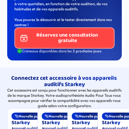
à votre quotidien, en fonction de votre audition, de vos 
habitudes et de vos appareils auditifs.
Vous pouvez le découvrir et le tester directement dans nos 
centres !
Réservez une consultation 
gratuite
Créneaux disponibles dans les 
3 prochains jours
Connectez cet accessoire à vos appareils 
auditifs Starkey
Cet accessoire est conçu pour fonctionner avec les appareils auditifs 
de la marque Starkey. Votre audioprothésiste Audio Pour Tous vous 
accompagne pour vérifier la compatibilité avec vos appareils vous 
guide selon votre configuration.
Nouvelle puce
Nouvelle puce
Nouvelle puce
Nouvelle pu
Starkey
Starkey
Starkey
Starkey
Appareil auditif Starkey 
Appareil auditif Starkey 
Appareil auditif Starkey Genesis 
Appareil auditif