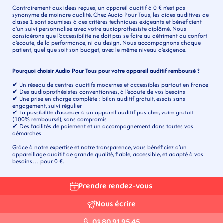
Contrairement aux idées reçues, un appareil auditif à 0 € n’est pas 
synonyme de moindre qualité. Chez Audio Pour Tous, les aides auditives de 
classe 1 sont soumises à des critères techniques exigeants et bénéficient 
d’un suivi personnalisé avec votre audioprothésiste diplômé. Nous 
considérons que l’accessibilité ne doit pas se faire au détriment du confort 
d’écoute, de la performance, ni du design. Nous accompagnons chaque 
patient, quel que soit son budget, avec le même niveau d’exigence.
Pourquoi choisir Audio Pour Tous pour votre appareil auditif remboursé ?
✔ Un réseau de centres auditifs modernes et accessibles partout en France
✔ Des audioprothésistes conventionnés, à l’écoute de vos besoins
✔ Une prise en charge complète : bilan auditif gratuit, essais sans 
engagement, suivi régulier
✔ La possibilité d’accéder à un appareil auditif pas cher, voire gratuit 
(100% remboursé), sans compromis
✔ Des facilités de paiement et un accompagnement dans toutes vos 
démarches
Grâce à notre expertise et notre transparence, vous bénéficiez d’un 
appareillage auditif de grande qualité, fiable, accessible, et adapté à vos 
besoins… pour 0 €.
Prendre rendez-vous
Nous écrire
01 80 91 95 45