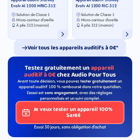
Evolv AI 1200 MRIC-312
Evolv AI 1200 RIC-312
Solution de Classe 1
Solution de Classe 1
Micro-contour d’oreille
Micro-contour d’oreille
À pile 312 (marron)
À pile 312 (marron)
Voir tous les appareils auditifs à 0€*
Testez gratuitement un 
appareil 
auditif à 0€ 
chez Audio Pour Tous
Avant toute décision, vous pouvez 
tester gratuitement
 un 
appareil auditif 100 % remboursé dans votre quotidien.
L’essai est 
sans engagement
, avec des réglages 
personnalisés et un suivi complet.
Je veux tester un appareil 100% 
Santé
Essai 30 jours, sans obligation d’achat