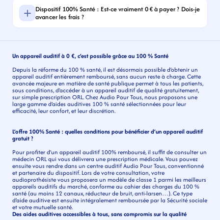
Dispositif 100% Santé : Est-ce vraiment 0 € à payer ? Dois-je 
avancer les frais ?
Un appareil auditif à 0 €, c’est possible grâce au 100 % Santé
Depuis la réforme du 100 % santé, il est désormais possible d’obtenir un 
appareil auditif entièrement remboursé, sans aucun reste à charge. Cette 
avancée majeure en matière de santé publique permet à tous les patients, 
sous conditions, d’accéder à un appareil auditif de qualité gratuitement, 
sur simple prescription ORL. Chez Audio Pour Tous, nous proposons une 
large gamme d’aides auditives 100 % santé sélectionnées pour leur 
efficacité, leur confort, et leur discrétion.
L’offre 100% Santé : quelles conditions pour bénéficier d’un appareil auditif 
gratuit ?
Pour profiter d’un appareil auditif 100% remboursé, il suffit de consulter un 
médecin ORL qui vous délivrera une prescription médicale. Vous pouvez 
ensuite vous rendre dans un centre auditif Audio Pour Tous, conventionné 
et partenaire du dispositif. Lors de votre consultation, votre 
audioprothésiste vous proposera un modèle de classe 1 parmi les meilleurs 
appareils auditifs du marché, conforme au cahier des charges du 100 % 
santé (au moins 12 canaux, réducteur de bruit, anti-larsen…). Ce type 
d’aide auditive est ensuite intégralement remboursée par la Sécurité sociale 
et votre mutuelle santé.
Des aides auditives accessibles à tous, sans compromis sur la qualité