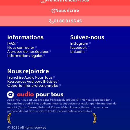
Prendre rendez-vous
Nous écrire
01 80 91 95 45
Informations
Suivez-nous
FAQs
Instagram
Nous contacter
Facebook
À propos de nos équipes
LinkedIn
Informations légales
Nous rejoindre
Franchise Audio Pour Tous
Ressources Audioprothésistes
Opportunités professionnelles
Audio Pour Tous est une enseigne française du groupe APT France, spécialisée dans 
l’appareillage auditif. Nos audioprothésistes s’appuient sur les plus grandes marques du 
marché (Signia, Starkey, ReSound, Oticon, Widex, Phonak, Unitron…) pour vous 
proposer des solutions auditives fiables, performantes et accessibles.
© 2025 All rights reserved