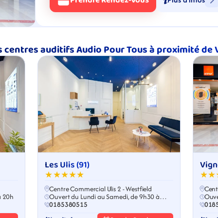
Prendre Rendez-Vous
 centres auditifs Audio Pour Tous à proximité de 
Les Ulis (91)
Vign
★★★★★
★★
Centre Commercial Ulis 2 - Westfield
Cent
à 20h
Ouvert du Lundi au Samedi, de 9h30 à
Ouve
19h30
0185380515
018