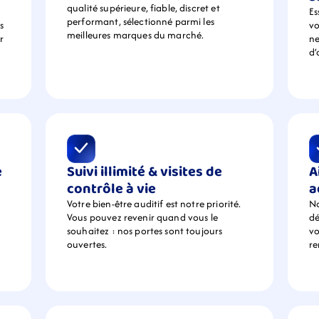
qualité supérieure, fiable, discret et 
Es
performant, sélectionné parmi les 
 
vo
meilleures marques du marché.
 
ne
d’
 
Suivi illimité & visites de 
A
contrôle à vie
a
Votre bien-être auditif est notre priorité. 
No
Vous pouvez revenir quand vous le 
dé
souhaitez : nos portes sont toujours 
vo
ouvertes.
r