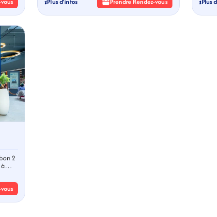
-vous
Plus d'infos
Prendre Rendez-vous
Plus d
ebon 2
 à
-vous