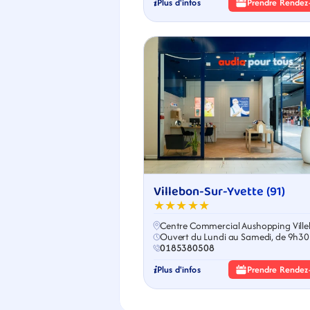
Plus d'infos
Prendre Rendez
Villebon-Sur-Yvette (91)
★★★★★
Centre Commercial Aushopping Vill
Ouvert du Lundi au Samedi, de 9h30
19h30
0185380508
Plus d'infos
Prendre Rendez