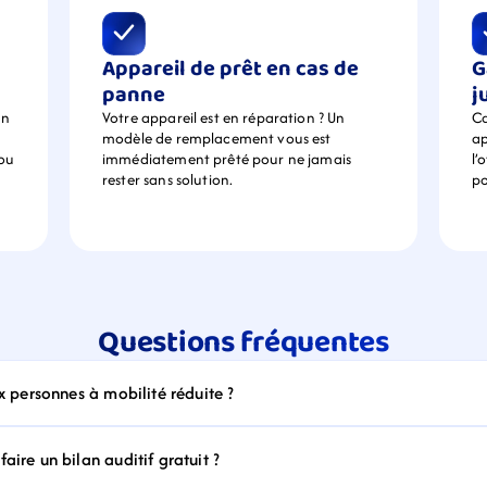
Appareil de prêt en cas de 
G
panne
j
n 
Votre appareil est en réparation ? Un 
Ca
modèle de remplacement vous est 
ap
ou 
immédiatement prêté pour ne jamais 
l’
rester sans solution.
po
Questions fréquentes
ux personnes à mobilité réduite ?
aire un bilan auditif gratuit ?