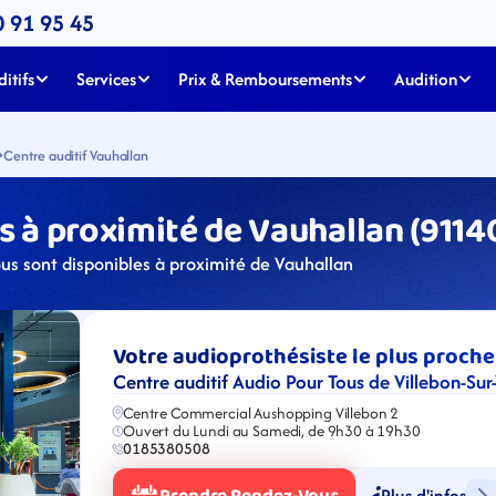
0 91 95 45
itifs
Services
Prix & Remboursements
Audition
Centre auditif Vauhallan
 à proximité de Vauhallan (9114
ous sont disponibles à proximité de Vauhallan
Votre audioprothésiste le plus proche
Centre auditif Audio Pour Tous de Villebon-Sur
Centre Commercial Aushopping Villebon 2
Ouvert du Lundi au Samedi, de 9h30 à 19h30
0185380508
Plus d'infos