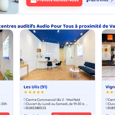
Prendre Rendez-Vous
centres auditifs Audio Pour Tous à proximité de V
Les Ulis (91)
Vign
★★★★★
★★
Centre Commercial Ulis 2 - Westfield
Cent
à 20h
Ouvert du Lundi au Samedi, de 9h30 à
Ouve
19h30
0185380515
018