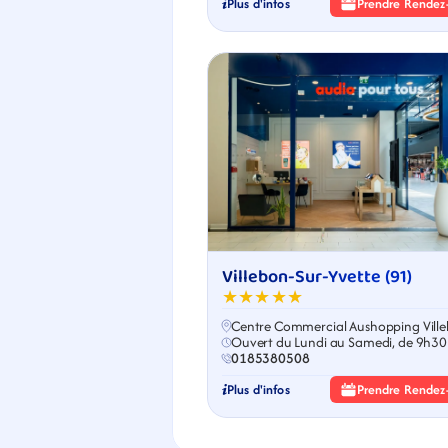
Plus d'infos
Prendre Rendez
Villebon-Sur-Yvette (91)
★★★★★
Centre Commercial Aushopping Vill
Ouvert du Lundi au Samedi, de 9h30
19h30
0185380508
Plus d'infos
Prendre Rendez