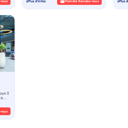
-vous
Plus d'infos
Prendre Rendez-vous
Plus d
ebon 2
 à
-vous