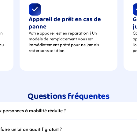
Appareil de prêt en cas de 
G
panne
j
n 
Votre appareil est en réparation ? Un 
Ca
modèle de remplacement vous est 
ap
ou 
immédiatement prêté pour ne jamais 
l’
rester sans solution.
po
Questions fréquentes
ux personnes à mobilité réduite ?
aire un bilan auditif gratuit ?