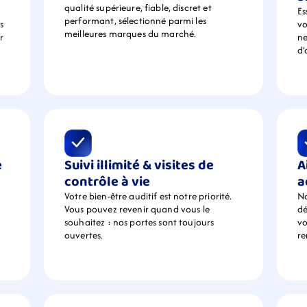
qualité supérieure, fiable, discret et 
Es
performant, sélectionné parmi les 
 
vo
meilleures marques du marché.
 
ne
d’
 
Suivi illimité & visites de 
A
contrôle à vie
a
Votre bien-être auditif est notre priorité. 
No
Vous pouvez revenir quand vous le 
dé
souhaitez : nos portes sont toujours 
vo
ouvertes.
r