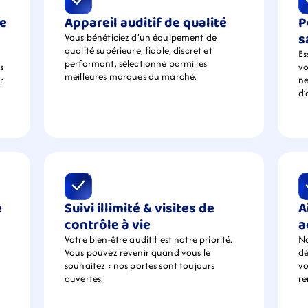
e 
Appareil auditif de qualité
P
s
Vous bénéficiez d’un équipement de  
qualité supérieure, fiable, discret et 
Es
performant, sélectionné parmi les 
 
vo
meilleures marques du marché.
 
ne
d’
 
Suivi illimité & visites de 
A
contrôle à vie
a
Votre bien-être auditif est notre priorité. 
No
Vous pouvez revenir quand vous le 
dé
souhaitez : nos portes sont toujours 
vo
ouvertes.
r