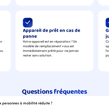
Appareil de prêt en cas de 
G
panne
j
n 
Votre appareil est en réparation ? Un 
Ca
modèle de remplacement vous est 
ap
ou 
immédiatement prêté pour ne jamais 
l’
rester sans solution.
po
Questions fréquentes
ux personnes à mobilité réduite ?