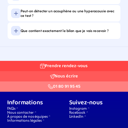
Peut-on détecter un acouphène ou une hyperacousie avec 
ce test ?
Que contient exactement le bilan que je vais recevoir ?
Prendre rendez-vous
Nous écrire
01 80 91 95 45
Informations
Suivez-nous
FAQs
Instagram
Nous contacter
Facebook
À propos de nos équipes
LinkedIn
Informations légales