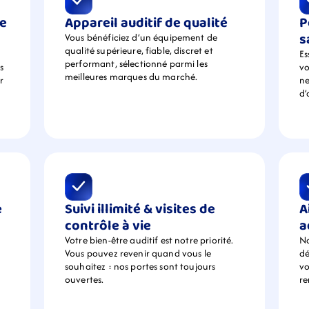
e 
Appareil auditif de qualité
P
s
Vous bénéficiez d’un équipement de  
qualité supérieure, fiable, discret et 
Es
performant, sélectionné parmi les 
 
vo
meilleures marques du marché.
 
ne
d’
 
Suivi illimité & visites de 
A
contrôle à vie
a
Votre bien-être auditif est notre priorité. 
No
Vous pouvez revenir quand vous le 
dé
souhaitez : nos portes sont toujours 
vo
ouvertes.
r