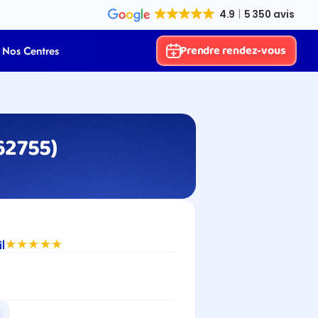
Prendre rendez-vous
Nos Centres
62755)
l
★★★★★