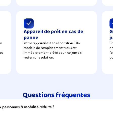
Appareil de prêt en cas de 
G
panne
j
n 
Votre appareil est en réparation ? Un 
Ca
modèle de remplacement vous est 
ap
ou 
immédiatement prêté pour ne jamais 
l’
rester sans solution.
po
Questions fréquentes
ux personnes à mobilité réduite ?