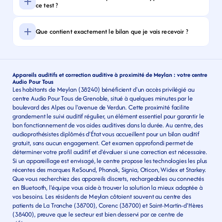
ce test ?
Que contient exactement le bilan que je vais recevoir ?
Appareils auditifs et correction auditive à proximité de Meylan : votre centre 
Audio Pour Tous
Les habitants de Meylan (38240) bénéficient d'un accès privilégié au 
centre Audio Pour Tous de Grenoble, situé à quelques minutes par le 
boulevard des Alpes ou l'avenue de Verdun. Cette proximité facilite 
grandement le suivi auditif régulier, un élément essentiel pour garantir le 
bon fonctionnement de vos aides auditives dans la durée. Au centre, des 
audioprothésistes diplômés d'État vous accueillent pour un bilan auditif 
gratuit, sans aucun engagement. Cet examen approfondi permet de 
déterminer votre profil auditif et d'évaluer si une correction est nécessaire. 
Si un appareillage est envisagé, le centre propose les technologies les plus 
récentes des marques ReSound, Phonak, Signia, Oticon, Widex et Starkey. 
Que vous recherchiez des appareils discrets, rechargeables ou connectés 
en Bluetooth, l'équipe vous aide à trouver la solution la mieux adaptée à 
vos besoins. Les résidents de Meylan côtoient souvent au centre des 
patients de La Tronche (38700), Corenc (38700) et Saint-Martin-d'Hères 
(38400), preuve que le secteur est bien desservi par ce centre de 