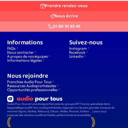
Prendre rendez-vous
Nous écrire
01 80 91 95 45
Informations
Suivez-nous
FAQs
Instagram
Nous contacter
Facebook
À propos de nos équipes
LinkedIn
Informations légales
Nous rejoindre
Franchise Audio Pour Tous
Ressources Audioprothésistes
Opportunités professionnelles
Audio Pour Tous est une enseigne française du groupe APT France, spécialisée dans 
l’appareillage auditif. Nos audioprothésistes s’appuient sur les plus grandes marques du 
marché (Signia, Starkey, ReSound, Oticon, Widex, Phonak, Unitron…) pour vous 
proposer des solutions auditives fiables, performantes et accessibles.