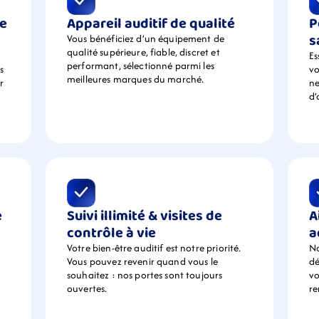
e 
Appareil auditif de qualité
P
s
Vous bénéficiez d’un équipement de  
qualité supérieure, fiable, discret et 
Es
performant, sélectionné parmi les 
 
vo
meilleures marques du marché.
 
ne
d’
 
Suivi illimité & visites de 
A
contrôle à vie
a
Votre bien-être auditif est notre priorité. 
No
Vous pouvez revenir quand vous le 
dé
souhaitez : nos portes sont toujours 
vo
ouvertes.
r