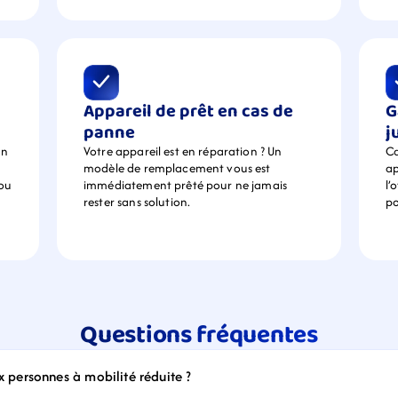
Appareil de prêt en cas de 
G
panne
j
n 
Votre appareil est en réparation ? Un 
Ca
modèle de remplacement vous est 
ap
ou 
immédiatement prêté pour ne jamais 
l’
rester sans solution.
po
Questions fréquentes
ux personnes à mobilité réduite ?