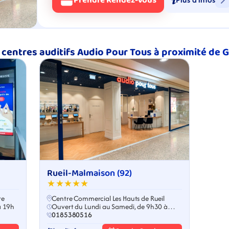
Prendre Rendez-Vous
 centres auditifs Audio Pour Tous à proximité de 
Rueil-Malmaison (92)
★★★★★
re
Centre Commercial Les Hauts de Rueil
à 19h
Ouvert du Lundi au Samedi, de 9h30 à
19h00
0185380516