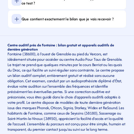
ce test ?
Que contient exactement le bilan que je vais recevoir ?
Centre auditif près de Fontaine : bilan gratuit et appareils auditifs de 
dernière génération
Fontaine (38600), à l'ouest de Grenoble au pied du Vercors, est 
idéalement située pour accéder au centre Audio Pour Tous de Grenoble. 
Le trajet ne prend que quelques minutes par le cours Berriat ou les quais 
du Drac, ce qui facilite un suivi régulier sans contrainte. Le centre propose 
un bilan auditif complet, entièrement gratuit et réalisé sans aucune 
obligation. Cet examen, conduit par un audioprothésiste diplômé d'État, 
évalue votre audition sur l'ensemble des fréquences et identifie 
précisément les éventuelles pertes. Si une correction auditive est 
préconisée, vous êtes guidé dans le choix d'appareils auditifs adaptés à 
votre profil. Le centre dispose de modèles de toute dernière génération 
issus des marques Phonak, Oticon, Signia, Starkey, Widex et ReSound. Les 
habitants de Fontaine, comme ceux de Seyssins (38180), Sassenage ou 
Saint-Martin-le-Vinoux (38950), apprécient la facilité d'accès et la qualité 
de l'accueil. L'ensemble du parcours est conçu pour être simple, humain et 
transparent, du premier contact jusqu'au suivi sur le long terme.