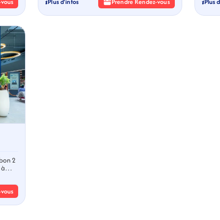
-vous
Plus d'infos
Prendre Rendez-vous
Plus d
ebon 2
 à
-vous