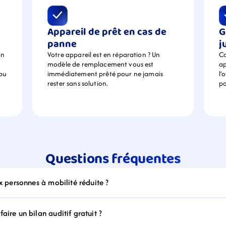
Appareil de prêt en cas de 
G
panne
j
n 
Votre appareil est en réparation ? Un 
Ca
modèle de remplacement vous est 
ap
ou 
immédiatement prêté pour ne jamais 
l’
rester sans solution.
po
Questions fréquentes
ux personnes à mobilité réduite ?
aire un bilan auditif gratuit ?