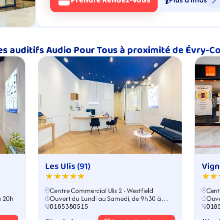
Prendre Rendez-Vous
es auditifs Audio Pour Tous à proximité de Évry-
Les Ulis (91)
Vign
★★★★★
★★
Centre Commercial Ulis 2 - Westfield
Cent
à 20h
Ouvert du Lundi au Samedi, de 9h30 à
Ouve
19h30
0185380515
018