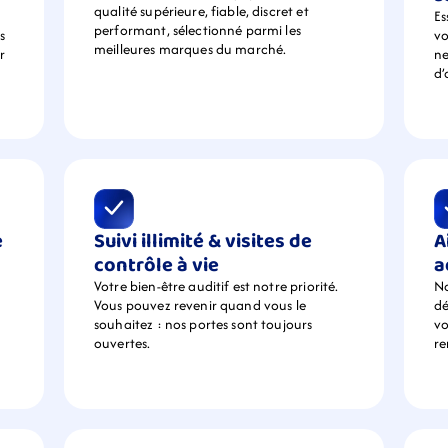
qualité supérieure, fiable, discret et 
Es
performant, sélectionné parmi les 
 
vo
meilleures marques du marché.
 
ne
d’
 
Suivi illimité & visites de 
A
contrôle à vie
a
Votre bien-être auditif est notre priorité. 
No
Vous pouvez revenir quand vous le 
dé
souhaitez : nos portes sont toujours 
vo
ouvertes.
r