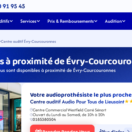
0 91 95 45
itifs
Services
Prix & Remboursements
Audition
Centre auditif Évry-Courcouronnes
s à proximité de Évry-Courcouro
ous sont disponibles à proximité de Évry-Courcouronnes
Votre audioprothésiste le plus proche
Centre auditif Audio Pour Tous de Lieusaint
★
Centre Commercial Westfield Carré Sénart
Ouvert du Lundi au Samedi, de 10h à 20h
0185380504
Plus d'infos