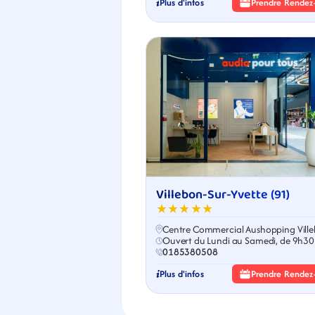
Plus d'infos
Prendre Rendez
Villebon-Sur-Yvette (91)
★★★★★
Centre Commercial Aushopping Vill
Ouvert du Lundi au Samedi, de 9h30
19h30
0185380508
Plus d'infos
Prendre Rendez