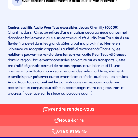
Que contient exactement le bilan que je vais recevoir ?
Centres auditifs Audio Pour Tous accessibles depuis Chantilly (60500)
Chantilly, dans l’Oise, bénéficie d’une situation géographique qui permet 
d’accéder facilement à plusieurs centres auditifs Audio Pour Tous situés en 
Île-de-France et dans les grands pôles urbains à proximité. Même en 
l’absence de magasin d’appareils auditifs directement à Chantilly, les 
habitants peuvent se rendre dans les centres Audio Pour Tous référencés 
dans la région, facilement accessibles en voiture ou en transports. Cette 
proximité régionale permet de ne pas repousser un bilan auditif, une 
première consultation ou un suivi régulier des aides auditives, éléments 
essentiels pour préserver durablement la qualité de l’audition. Les centres 
Audio Pour Tous accueillent les patients dans des espaces modernes, 
accessibles et conçus pour offrir un accompagnement clair, rassurant et 
progressif, quel que soit le stade du parcours auditif.
Prendre rendez-vous
Nous écrire
01 80 91 95 45