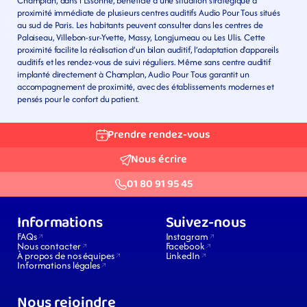
Champlan, dans l’Essonne, bénéficie d’une situation stratégique à 
proximité immédiate de plusieurs centres auditifs Audio Pour Tous situés 
au sud de Paris. Les habitants peuvent consulter dans les centres de 
Palaiseau, Villebon-sur-Yvette, Massy, Longjumeau ou Les Ulis. Cette 
proximité facilite la réalisation d’un bilan auditif, l’adaptation d’appareils 
auditifs et les rendez-vous de suivi réguliers. Même sans centre auditif 
implanté directement à Champlan, Audio Pour Tous garantit un 
accompagnement de proximité, avec des établissements modernes et 
pensés pour le confort du patient.
Prendre rendez-vous
Nous écrire
01 80 91 95 45
Informations
Suivez-nous
FAQs
Instagram
Nous contacter
Facebook
À propos de nos équipes
LinkedIn
Informations légales
Nous rejoindre