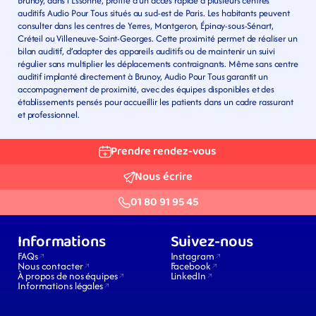
Brunoy, dans l’Essonne, profite d’un accès rapide à plusieurs centres 
auditifs Audio Pour Tous situés au sud-est de Paris. Les habitants peuvent 
consulter dans les centres de Yerres, Montgeron, Épinay-sous-Sénart, 
Créteil ou Villeneuve-Saint-Georges. Cette proximité permet de réaliser un 
bilan auditif, d’adapter des appareils auditifs ou de maintenir un suivi 
régulier sans multiplier les déplacements contraignants. Même sans centre 
auditif implanté directement à Brunoy, Audio Pour Tous garantit un 
accompagnement de proximité, avec des équipes disponibles et des 
établissements pensés pour accueillir les patients dans un cadre rassurant 
et professionnel.
Prendre rendez-vous
Nous écrire
01 80 91 95 45
Informations
Suivez-nous
FAQs
Instagram
Nous contacter
Facebook
À propos de nos équipes
LinkedIn
Informations légales