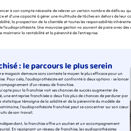
e lancer à son compte nécessite de relever un certain nombre de défis au q
 et d’une capacité à gérer une multitude de tâches en dehors de leur cœur
lité, la prospection de la clientèle et toutes les responsabilités inhérentes
e l’audioprothésiste. Une mauvaise gestion va souvent de paire avec des dif
de maintenir la rentabilité et la pérennité de l’entreprise.
isé : le parcours le plus serein
re magasin demeure sans conteste le moyen le plus efficace pour un 
ise. Pour cela, l’audioprothésiste est confronté à deux options : se lancer 
accompagnement d’un réseau de franchise.
qui opte pour la franchise voit ses chances de succès augmenter de 
té, une entreprise franchisée a deux fois plus de chances de perdurer par 
statistique témoigne de la solidité et de la pérennité du modèle de 
atrimoine, l’audioprothésiste franchisé peut se concentrer sur son cœur 
its de son travail. 
’indépendant, la franchise offre un soutien et un accompagnement 
rial. En rejoignant un réseau de franchise, les audioprothésistes 