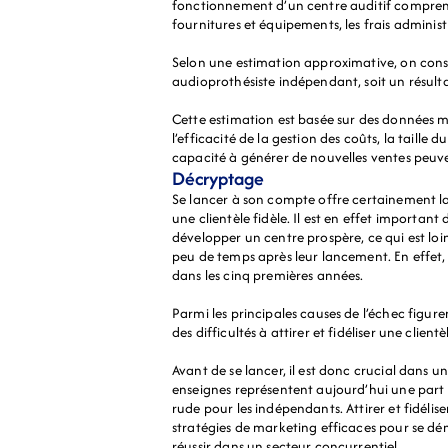
fonctionnement d’un centre auditif comprennent
fournitures et équipements, les frais administra
Selon une estimation approximative, on consi
audioprothésiste indépendant, soit un résulta
Cette estimation est basée sur des données m
l’efficacité de la gestion des coûts, la taille
capacité à générer de nouvelles ventes peuven
Décryptage
Se lancer à son compte offre certainement la p
une clientèle fidèle. Il est en effet importan
développer un centre prospère, ce qui est loi
peu de temps après leur lancement. En effet, 
dans les cinq premières années.
Parmi les principales causes de l’échec figur
des difficultés à attirer et fidéliser une clien
Avant de se lancer, il est donc crucial dans 
enseignes représentent aujourd’hui une part s
rude pour les indépendants. Attirer et fidélis
stratégies de marketing efficaces pour se déma
réussir dans un secteur concurrentiel.