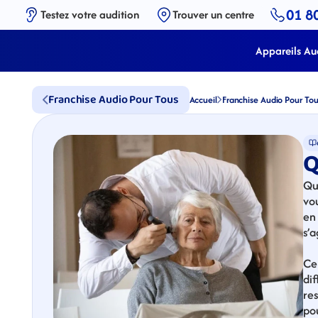
01 8
Testez votre audition
Trouver un centre
Appareils Aud
Franchise Audio Pour Tous
Accueil
Franchise Audio Pour Tou
Q
Qu
vou
en 
s’a
Ce
dif
res
po