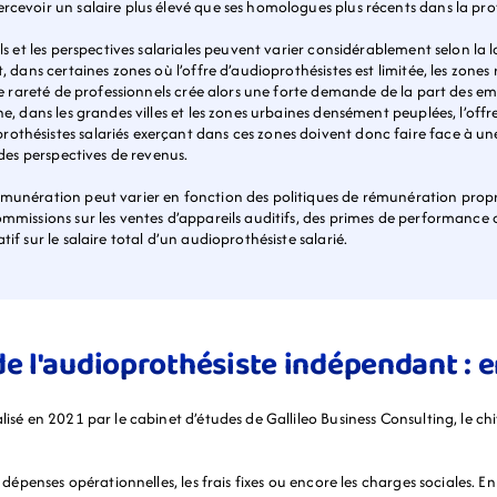
rcevoir un salaire plus élevé que ses homologues plus récents dans la pro
els et les perspectives salariales peuvent varier considérablement selon la
t, dans certaines zones où l’offre d’audioprothésistes est limitée, les zon
tte rareté de professionnels crée alors une forte demande de la part des e
he, dans les grandes villes et les zones urbaines densément peuplées, l’off
othésistes salariés exerçant dans ces zones doivent donc faire face à un
 des perspectives de revenus.
émunération peut varier en fonction des politiques de rémunération propr
ommissions sur les ventes d’appareils auditifs, des primes de performance 
if sur le salaire total d’un audioprothésiste salarié.
de l'audioprothésiste indépendant : e
lisé en 2021 par le cabinet d’études de Gallileo Business Consulting, le chi
 dépenses opérationnelles, les frais fixes ou encore les charges sociales. En