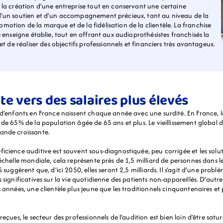
 la création d’une entreprise tout en conservant une certaine 
d’un soutien et d’un accompagnement précieux, tant au niveau de la 
otion de la marque et de la fidélisation de la clientèle. La franchise 
e enseigne établie, tout en offrant aux audioprothésistes franchisés la 
et de réaliser des objectifs professionnels et financiers très avantageux.
e vers des salaires plus élevés
 d’enfants en France naissent chaque année avec une surdité. En France, l
de 65% de la population âgée de 65 ans et plus. Le vieillissement global d
ande croissante.
ficience auditive est souvent sous-diagnostiquée, peu corrigée et les so
’échelle mondiale, cela représente près de 1,5 milliard de personnes dans
S suggèrent que, d’ici 2050, elles seront 2,5 milliards. Il s’agit d’une pro
 significatives sur la vie quotidienne des patients non-appareillés. D’autre
s années, une clientèle plus jeune que les traditionnels cinquantenaires e
çues, le secteur des professionnels de l’audition est bien loin d’être saturé 