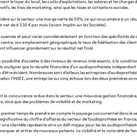
 le loyer du local, les coûts d’exploitations, les salaires et les charges 
tifs, les frais de marketing, ainsi que les taxes et cotisations sociales.
dère sur le secteur une marge nette de 20%, ce qui nous amène à un résu
t net de 6 230 € par mois (avant Impôts sur les Sociétés).
oyennes et peut varier considérablement en fonction des spécificités de c
 du centre, son emplacement géographique, le taux de fidélisation des client
t influencer grandement sur le résultat net final.
ossibilité d’accéder à des niveaux de revenus intéressants, à la condition 
t de souligner que la réussite financière d’un audioprothésiste indépendan
n d’être évident. Nombreuses sont d’ailleurs les entreprises d’audioprothés
selon l’INSEE, une entreprise sur cinq échoue lors des deux premières ann
ent la concurrence ardue dans le secteur, une mauvaise gestion financière
tèle, ainsi que des problèmes de visibilité et de marketing.
un premier temps de prendre en compte le paysage concurrentiel dans le se
ignificative du chiffre d’affaires du secteur de l’audioprothèse en Franc
er une clientèle représente ainsi un défi majeur pour les les audioprothésis
rquer et attirer de nouveaux patients. La visibilité et la notoriété de l’ent