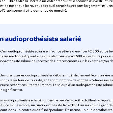
équilibre entre la liberté d'un entrepreneur et la sécurité d'une structure 
tant de noter que les revenus des audioprothésistes sont largement influencé
de l’établissement et la demande du marché.
un audioprothésiste salarié
 d’un audioprothésiste salarié en France s’élève à environ 42 000 euros brut
laire médian est quant à lui aux alentours de 41 800 euros bruts par an so
dioprothésiste salarié de recevoir des intéressements sur les ventes et/ou de
t de noter que les audioprothésistes débutent généralement leur carrière a
enus dans le secteur de la santé, en tenant compte des années d’études néces
ière restent ensuite très limitées. Le salaire d’un audioprothésiste salarié
n significative.
n audioprothésiste salarié incluent le lieu de travail, la taille et la réputa
hésiste. Par exemple, un audioprothésiste travaillant au sein d’une grand
xerçant dans un centre auditif indépendant. De même, un audioprothésiste