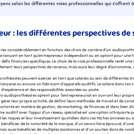
yens selon les différentes voies professionnelles qui s’offrent 
ur : les différentes perspectives de s
rier considérablement en fonction des choix de carrière d’un audioprothés
n se lançant en tant qu’entrepreneur indépendant ou en optant pour une fr
éfis financiers spécifiques. Le choix de la voie professionnelle revêt une
lement leurs perspectives de revenus, mais aussi leur degré d’autonomie, de
prothésistes peuvent exercer en tant que salariés au sein de différentes st
nçaise ou encore un fabricant d'appareils auditifs. Le salaire dans ces c
 d'expérience et des responsabilités associées au poste.
ins audioprothésistes optent pour l'entrepreneuriat en ouvrant leur propr
e gérer leur propre activité, de définir leurs méthodes de travail et de cons
portante en matière de gestion, de marketing, de finances et dans bien d’a
tre auditif avec l’appui d’un réseau spécialisé est une option attrayante p
les risques et leur investissement quotidien dans ces tâches annexes au s
 bénéficier de la notoriété de la marque, d'un savoir-faire éprouvé, d'un
mais aussi bénéficier de multiples assistances et d’un soutien dans de 