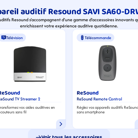
areil auditif Resound SAVI SA60-DR
uditifs Resound s’accompagnent d’une gamme d’accessoires innovants qui
enrichissent votre expérience auditive quotidienne.
Télévision
Télécommande
ReSound
ReSound
ReSound TV Streamer 2
ReSound Remote Control
ransformez vos aides auditives en 
Réglez vos appareils auditifs ReSound
couteurs sans fil
sans smartphone
Voir tous les accessoires