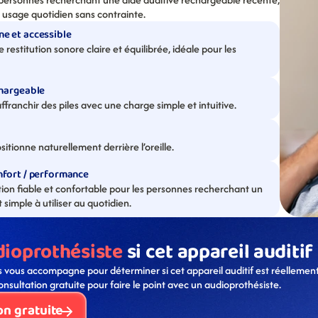
n usage quotidien sans contrainte.
e et accessible
stitution sonore claire et équilibrée, idéale pour les 
chargeable
franchir des piles avec une charge simple et intuitive.
itionne naturellement derrière l’oreille.
nfort / performance
tion fiable et confortable pour les personnes recherchant un 
imple à utiliser au quotidien.
dioprothésiste
 si cet appareil auditif
 vous accompagne pour déterminer si cet appareil auditif est réellement
onsultation gratuite pour faire le point avec un audioprothésiste. 
on gratuite