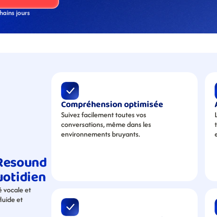
hains jours
Compréhension optimisée
Suivez facilement toutes vos 
conversations, même dans les 
environnements bruyants.
Resound 
otidien
vocale et 
uide et 