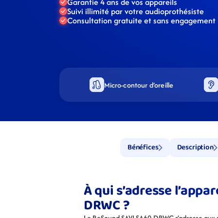
Garantie 4 ans de vos appareils
Suivi illimité par votre audioprothésiste
Consultation gratuite et sans engagement
Micro-contour d’oreille
Bénéfices
Description
À qui s’adresse l’appa
DRWC ?
Le ReSound SAVI SA60-DRWC s’adresse aux pe