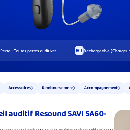
Perte : Toutes pertes auditives
Rechargeable (Chargeur 
Accessoires
Remboursement
Accompagnement
reil auditif Resound SAVI SA60-
rsonnes recherchant une aide auditive rechargeable récente, 