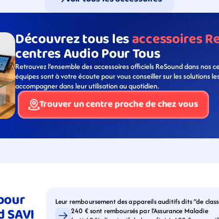
Découvrez tous les 
accessoires R
centres Audio Pour Tous
Retrouvez l’ensemble des accessoires officiels ReSound dans nos ce
équipes sont à votre écoute pour vous conseiller sur les solutions le
accompagner dans leur utilisation au quotidien.
Trouver un centre proche de chez vous
our 
Leur remboursement des appareils auditifs dits “de class
 SAVI 
240 € sont remboursés par l’Assurance Maladie