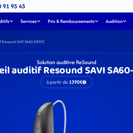
0 91 95 45
itifs
Services
Prix & Remboursements
Audition
tif Resound SAVI SA60-DRWC
Solution auditive ReSound
eil auditif Resound SAVI SA6
à partir de
1390€