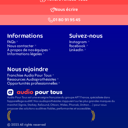
Nous écrire
01 80 91 95 45
Informations
Suivez-nous
FAQs
Instagram
Nous contacter
Facebook
À propos de nos équipes
LinkedIn
Informations légales
Nous rejoindre
Franchise Audio Pour Tous
Ressources Audioprothésistes
Opportunités professionnelles
Audio Pour Tous est une enseigne française du groupe APT France, spécialisée dans 
l’appareillage auditif. Nos audioprothésistes s’appuient sur les plus grandes marques du 
marché (Signia, Starkey, ReSound, Oticon, Widex, Phonak, Unitron…) pour vous 
proposer des solutions auditives fiables, performantes et accessibles.
© 2025 All rights reserved