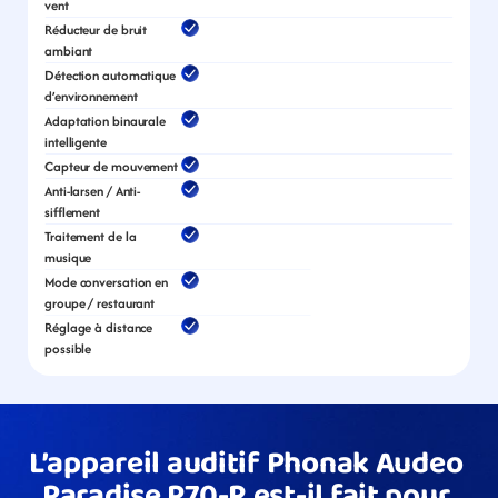
vent
Réducteur de bruit 
ambiant
Détection automatique 
d’environnement
Adaptation binaurale 
intelligente
Capteur de mouvement
Anti-larsen / Anti-
sifflement
Traitement de la 
musique
Mode conversation en 
groupe / restaurant
Réglage à distance 
possible
L’appareil auditif Phonak Audeo 
Paradise P70-R est-il fait pour 