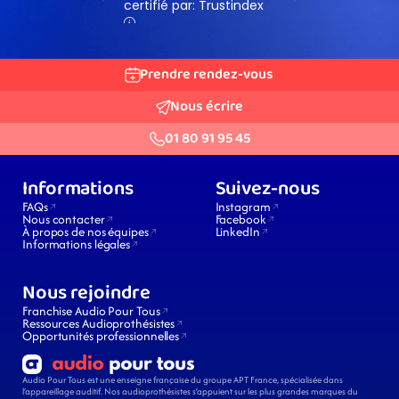
Prendre rendez-vous
Nous écrire
01 80 91 95 45
Informations
Suivez-nous
FAQs
Instagram
Nous contacter
Facebook
À propos de nos équipes
LinkedIn
Informations légales
Nous rejoindre
Franchise Audio Pour Tous
Ressources Audioprothésistes
Opportunités professionnelles
Audio Pour Tous est une enseigne française du groupe APT France, spécialisée dans 
l’appareillage auditif. Nos audioprothésistes s’appuient sur les plus grandes marques du 