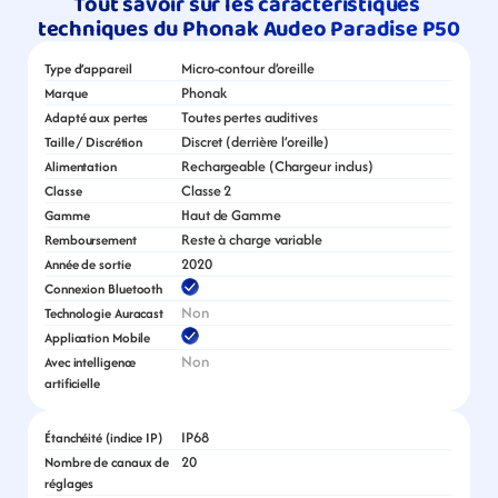
Tout savoir sur les caractéristiques 
techniques du Phonak Audeo Paradise P50
Micro-contour d’oreille
Type d’appareil
Phonak
Marque
Toutes pertes auditives
Adapté aux pertes
Discret (derrière l’oreille)
Taille / Discrétion
Rechargeable (Chargeur inclus)
Alimentation
Classe 2
Classe
Haut de Gamme
Gamme
Reste à charge variable
Remboursement
2020
Année de sortie
Connexion Bluetooth
Non
Technologie Auracast
Application Mobile
Non
Avec intelligence 
artificielle
IP68
Étanchéité (indice IP)
20
Nombre de canaux de 
réglages