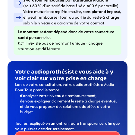
240 € sont remboursés par l’Assurance Maladie
(soit 60 % d’un tarif de base fixé à 400 € par oreille)
Votre mutuelle complète ensuite, sans plafond imposé,
et peut rembourser tout ou partie du reste à charge 
selon le niveau de garantie de votre contrat.
Le montant restant dépend donc de votre couverture 
santé personnelle.
👉 Il n’existe pas de montant unique : chaque 
situation est différente.
Votre audioprothésiste vous aide à y 
voir clair sur votre prise en charge
Lors de votre consultation, votre audioprothésiste Audio 
Pour Tous prend le temps :
d’analyser votre niveau de remboursement,
de vous expliquer clairement le reste à charge éventuel,
et de vous proposer des solutions adaptées à votre 
budget.
Tout est expliqué en amont, en toute transparence, afin que 
vous puissiez décider sereinement.