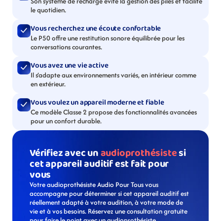
Son système de recharge évite la gestion des piles et facilite 
le quotidien.
Vous recherchez une écoute confortable
Le P50 offre une restitution sonore équilibrée pour les 
conversations courantes.
Vous avez une vie active
Il s’adapte aux environnements variés, en intérieur comme 
en extérieur.
Vous voulez un appareil moderne et fiable
Ce modèle Classe 2 propose des fonctionnalités avancées 
pour un confort durable.
Vérifiez avec un 
audioprothésiste
 si 
cet appareil auditif est fait pour 
vous
Votre audioprothésiste Audio Pour Tous vous 
accompagne pour déterminer si cet appareil auditif est 
réellement adapté à votre audition, à votre mode de 
vie et à vos besoins. Réservez une consultation gratuite 
pour faire le point avec un audioprothésiste. 