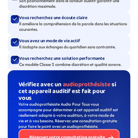
Son positionnement dans le conduit auditif garantit une 
discrétion maximale.
Vous recherchez une écoute claire
Il améliore la compréhension de la parole dans les situations 
courantes.
Vous avez un mode de vie actif
Il s’adapte aux échanges du quotidien sans contrainte.
Vous recherchez une solution performante
Ce modèle Classe 2 combine discrétion et qualité sonore.
Vérifiez avec un 
audioprothésiste
 si 
cet appareil auditif est fait pour 
vous
Votre audioprothésiste Audio Pour Tous vous 
accompagne pour déterminer si cet appareil auditif est 
réellement adapté à votre audition, à votre mode de 
vie et à vos besoins. Réservez une consultation gratuite 
pour faire le point avec un audioprothésiste. 
Réservez votre consultation gratuite