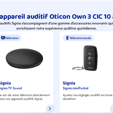
appareil auditif Oticon Own 3 CIC 10 
 auditifs Signia s’accompagnent d’une gamme d’accessoires innovants qui 
enrichissent votre expérience auditive quotidienne.
Télévision
Télécommande
Signia
Signia
Signia TV Sound
Signia miniPocket
e son de votre télévision directement 
Ajustez vos réglages auditifs en toute 
ans vos appareils auditifs Signia
discrétion